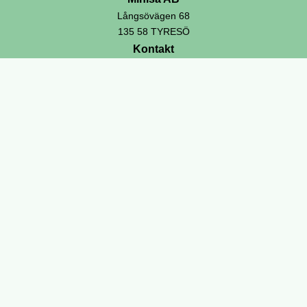
Långsövägen 68
135 58 TYRESÖ
Kontakt
info@minisa.se
070-6317058
Information
Villkor & info
Följ oss !
Prenumerera på vårt nyhetsbrev: