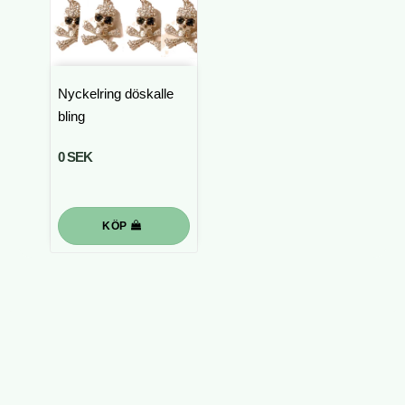
Nyckelring döskalle
bling
0 SEK
KÖP